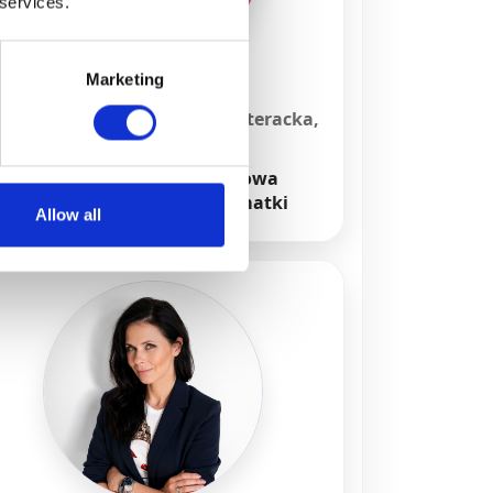
 services.
Marketing
Eliza Kącka
isarka, eseistka, krytyczka literacka,
literaturoznawczyni
Inny sposób myślenia, nowa
wrażliwość. Świadectwo matki
Allow all