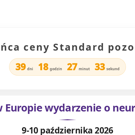
ńca ceny Standard pozo
39
18
27
31
dni
godzin
minut
sekund
 Europie wydarzenie o neu
9-10 października 2026