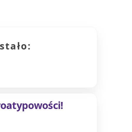
stało:
roatypowości!