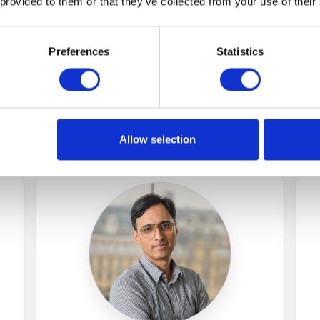
 provided to them or that they’ve collected from your use of their
Preferences
Statistics
Maja Toudal
Autystyczna psycholożka, mówczyni i
P
or
autorka
TS)
Allow selection