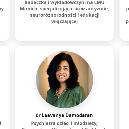
Badaczka i wykładowczyni na LMU
my
Munich, specjalizująca się w autyzmie,
p
neuroróżnorodności i edukacji
włączającej
p
dr Laavanya Damodaran
d
Psychiatra dzieci i młodzieży,