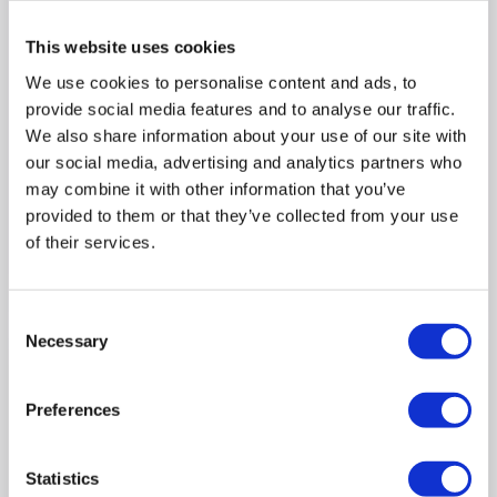
This website uses cookies
We use cookies to personalise content and ads, to
provide social media features and to analyse our traffic.
We also share information about your use of our site with
our social media, advertising and analytics partners who
may combine it with other information that you’ve
provided to them or that they’ve collected from your use
of their services.
Consent
Necessary
Selection
2024
Neuroodmienność w najlepszym
Preferences
wydaniu
Edycja, która potwierdziła skalę zainteresowania i
Statistics
potrzebę dalszego pogłębiania tematu.