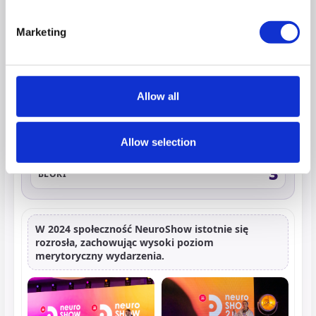
540
UCZESTNIKÓW
Marketing
32
PRELEGENTÓW
23
Allow all
PRELEKCJI
17
WYSTAWCÓW
Allow selection
3
BLOKI
W 2024 społeczność NeuroShow istotnie się
rozrosła, zachowując wysoki poziom
merytoryczny wydarzenia.