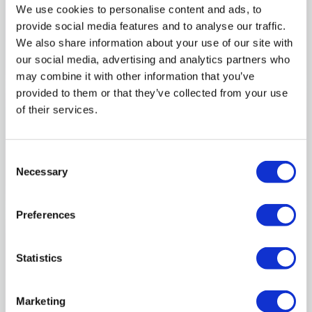
We use cookies to personalise content and ads, to
2
provide social media features and to analyse our traffic.
We also share information about your use of our site with
PLACÓWKI EDUKACYJNE: WARSZAWA, ŁÓDŹ
our social media, advertising and analytics partners who
may combine it with other information that you’ve
provided to them or that they’ve collected from your use
Nasze obszary
of their services.
Diagnoza i terapia
Wsparcie prawne
Edukacja i szkolenia
Zmiana społeczna
Consent
Necessary
Selection
Dostępność usług
Wsparcie dorosłych
Preferences
Statistics
Marketing