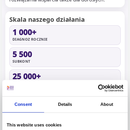
Skala naszego działania
1 000+
DIAGNOZ ROCZNIE
5 500
SUBKONT
25 000+
PRZESZKOLONYCH OSÓB
1 000+
Consent
Details
About
BEZPŁATNYCH PORAD PRAWNYCH
2 500+
This website uses cookies
SKLEPÓW Z CICHYMI GODZINAMI