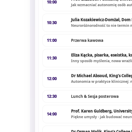
10:00
Jak wzmacniać autonomię osób au
Julia Kozakiewicz-Domżał, Dom
10:30
Neuroróżnorodność to nie termin m
11:00
Przerwa kawowa
Eliza Kącka, pisarka, eseistka, 
11:30
Inny sposób myślenia, nowa wrażl
Dr Michael Absoud, King’s Colle
12:00
Autonomia w praktyce klinicznej:
12:30
Lunch & Sesja posterowa
Prof. Karen Guldberg, Universi
14:00
Piękne umysły - jak budować neur
Dr Osman Malik, King’s College 