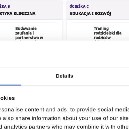
ŻKA B
ŚCIEŻKA C
KTYKA KLINICZNA
EDUKACJA I ROZWÓJ
Budowanie
Trening
zaufania i
rodzicielski dla
partnerstwa w
rodziców
opiece nad
dzieci z ADHD
osobami
09:15
neuroatypowy
Dr Annabeth
Sala 3
mi
Groenman,
University of
Justyna
Amsterdam,
Szyburska,
Holandia
Details
Fundacja Jim
:15
a 2
Markus Raivio,
Bezpieczne
Kukunori,
przestrzenie w
Finlandia
szkole: jak
ookies
rozumieć i
Dr Michael
współtworzyć
Absoud, Kings
je z
sonalise content and ads, to provide social media
College London
neuroatypowy
& Evelina
e also share information about your use of our site
mi uczniami
London
10:15
d analytics partners who may combine it with other
Children's
Melika