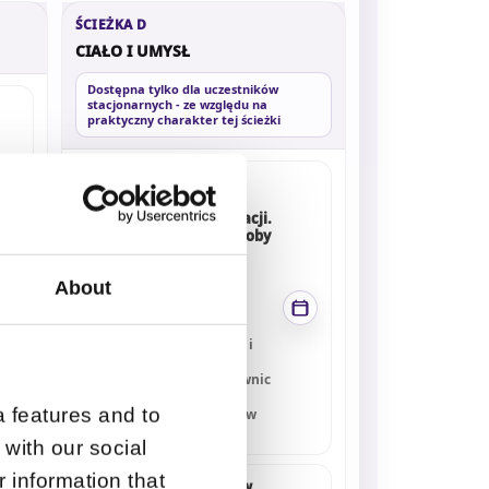
ŚCIEŻKA D
CIAŁO I UMYSŁ
Dostępna tylko dla uczestników
stacjonarnych - ze względu na
praktyczny charakter tej ścieżki
Ciało jako
narzędzie
samoregulacji.
Proste sposoby
zadbania o
siebie
About
09:15
Joanna
I piętro -
sala A
Gieldarska,
psycholożka i
trenerka,
współpracownic
zka Fundacji
 features and to
Dziewczyny w
Spektrum
 with our social
 information that
Uważność w