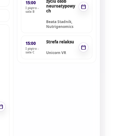
życiu osób
15:00
neuroatypowy
I piętro -
ch
sala B
Beata Stadnik,
Nutrigenomics
Strefa relaksu
15:00
I piętro -
sala C
Unicorn VR