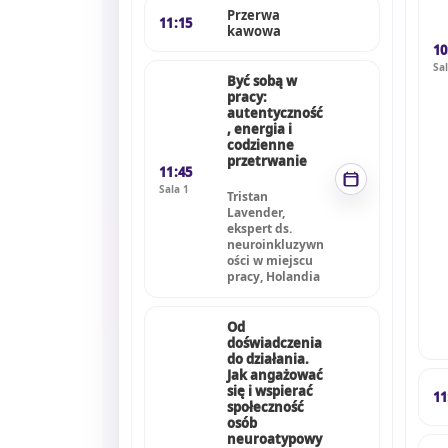
Przerwa
11:15
kawowa
10
Sal
Być sobą w
pracy:
autentyczność
, energia i
codzienne
przetrwanie
11:45
Sala 1
Tristan
Lavender,
ekspert ds.
neuroinkluzywn
ości w miejscu
pracy, Holandia
Od
doświadczenia
do działania.
Jak angażować
się i wspierać
11
społeczność
osób
neuroatypowy