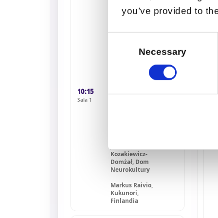
osób
you’ve provided to the
neuroatypowy
ch w praktyce.
Od oddolnych
inicjatyw do
Consent
realnej zmiany
Selection
09
Necessary
I p
*Sesja
sal
partnerska z
Fundacją
Dziewczyny w
10:15
Spektrum
Sala 1
Ewa Furgał,
Fundacja
Dziewczyny w
Spektrum
Julia
Kozakiewicz-
Domżał, Dom
Neurokultury
Markus Raivio,
Kukunori,
Finlandia