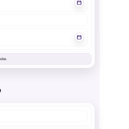
ków.
e