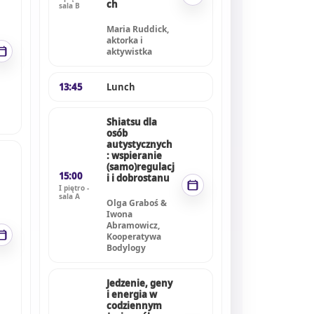
ch
sala B
Maria Ruddick,
aktorka i
aktywistka
13:45
Lunch
Shiatsu dla
osób
autystycznych
: wspieranie
(samo)regulacj
15:00
i i dobrostanu
I piętro -
sala A
Olga Graboś &
Iwona
Abramowicz,
Kooperatywa
Bodylogy
Jedzenie, geny
i energia w
codziennym