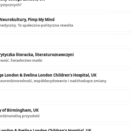
tystycznych?
 Neurokultury, Pimp My Mind
edyczny. To społeczno-polityczna rewolta
krytyczka literacka, literaturoznawczyni
iwość. Świadectwo matki
ge London & Evelina London Children’s Hospital, UK
 neuroróżnorodność, współdecydowanie i nadchodzące zmiany
ty of Birmingham, UK
oróżnorodną przyszłość
London & Evelina London Children’s Hospital, UK