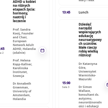
Mary i Max
ADHD u kobiet
na różnych
etapach życia:
13:45
Lunch
hormony,
nastrój i
leczenie
Dziesięć
narzędzi
Prof. Sandra
wspierających
Kooij, Founder
edukację
and Chair,
neuroatypowy
European
ch uczniów.
Network Adult
Małe rzeczy
:45
ADHD, Holandia
robią wielką
(zdalnie)
a 2
różnicę!
Prof. Helena
Dr Katarzyna
Kopp-Kallner,
Góra,
Karolinska
Uniwersytet
Institutet,
Warmińsko-
Szwecja
Mazurski
15:00
Dr Annabeth
Dr Simon
Sala 3
Groenman,
Wallace,
University of
konsultant ds.
Amsterdam,
autyzmu,
Holandia
neuroróżnorodn
ości i edukacji