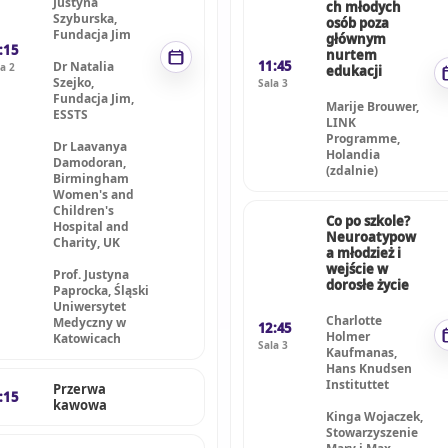
Justyna
ch młodych
Szyburska,
osób poza
Fundacja Jim
głównym
:15
nurtem
11:45
Dr Natalia
a 2
edukacji
Szejko,
Sala 3
Fundacja Jim,
Marije Brouwer,
ESSTS
LINK
Programme,
Dr Laavanya
Holandia
Damodoran,
(zdalnie)
Birmingham
Women's and
Children's
Co po szkole?
Hospital and
Neuroatypow
Charity, UK
a młodzież i
wejście w
Prof. Justyna
dorosłe życie
Paprocka, Śląski
Uniwersytet
Charlotte
Medyczny w
12:45
Holmer
Katowicach
Sala 3
Kaufmanas,
Hans Knudsen
Instituttet
Przerwa
:15
kawowa
Kinga Wojaczek,
Stowarzyszenie