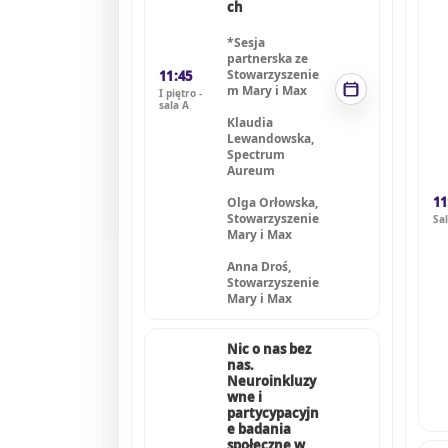
ch
*Sesja
partnerska ze
Stowarzyszenie
11:45
m Mary i Max
I piętro -
sala A
Klaudia
Lewandowska,
Spectrum
Aureum
11
Olga Orłowska,
Stowarzyszenie
Sal
Mary i Max
Anna Droś,
Stowarzyszenie
Mary i Max
Nic o nas bez
nas.
Neuroinkluzy
wne i
partycypacyjn
e badania
społeczne w