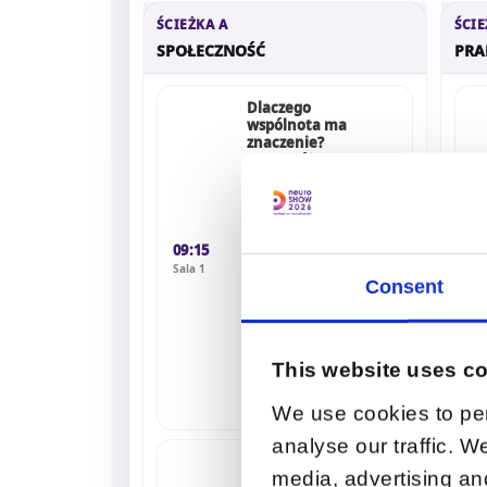
ŚCIEŻKA A
ŚCIE
SPOŁECZNOŚĆ
PRA
Dlaczego
wspólnota ma
znaczenie?
Neuroróżnoro
dność,
solidarność i
wspólny głos
09:15
Ida Tymina,
Neuroplemię
Sala 1
Consent
09
Helen Edgar,
Sal
Autistic Realms
(zdalnie)
This website uses c
Patryk Brzuski,
Spectrum
Aureum
We use cookies to per
analyse our traffic. W
Budowanie
media, advertising an
społeczności