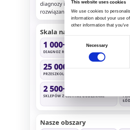
This website uses cookies
diagnozy i terapii, edukujemy społ
rozwiązania wsparcia także dla doros
We use cookies to personalis
information about your use of
other information that you’ve
Skala naszego działania
Consent
1 000+
5
Necessary
Selection
DIAGNOZ ROCZNIE
SU
25 000+
1
PRZESZKOLONYCH OSÓB
BEZ
2 500+
2
SKLEPÓW Z CICHYMI GODZINAMI
PLA
ŁÓ
Nasze obszary