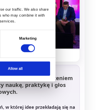
se our traffic. We also share
ers who may combine it with
 services.
Marketing
 i realnego wpływu społecznego.
Allow all
 naturalnym rozszerzeniem
czy naukę, praktykę i głos
owych.
, w której idee przekładają się na