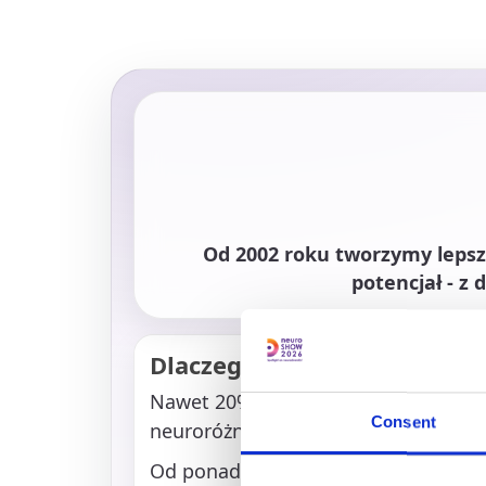
Od 2002 roku tworzymy lepsz
potencjał - z
Dlaczego to ważne
Nawet 20% społeczeństwa funkcjon
Consent
neuroróżnorodności (autyzm, ADHD, d
Od ponad 20 lat działamy w całej Po