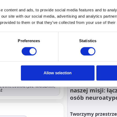
eczeństwo oraz budujemy
łych.
e content and ads, to provide social media features and to analy
 our site with our social media, advertising and analytics partn
 provided to them or that they’ve collected from your use of their
 500
Preferences
Statistics
BKONT
Ponad 20 lat doświadczenia
 000+
PŁATNYCH PORAD PRAWNYCH
Allow selection
NeuroShow jest
CÓWKI EDUKACYJNE: WARSZAWA,
naszej misji: łą
DŹ
osób neuroatyp
Tworzymy przestrzeń