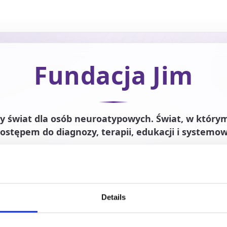
Fundacja Jim
y świat dla osób neuroatypowych. Świat, w który
 dostępem do diagnozy, terapii, edukacji i systemo
uje w spektrum
Details
ysleksja i inne).
lsce: zwiększamy dostęp do