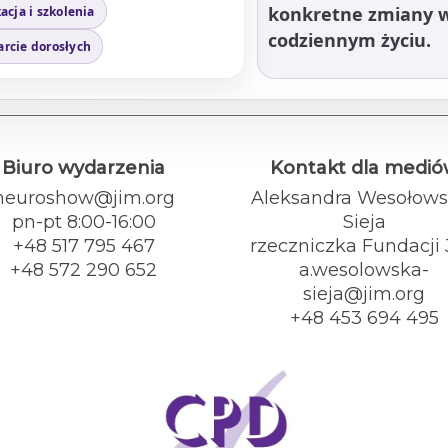
konkretne zmiany w 
acja i szkolenia
codziennym życiu.
rcie dorosłych
Biuro wydarzenia
Kontakt dla medi
neuroshow@jim.org
Aleksandra Wesołows
pn-pt 8:00-16:00
Sieja
+48 517 795 467
rzeczniczka Fundacji
+48 572 290 652
a.wesolowska-
sieja@jim.org
+48 453 694 495