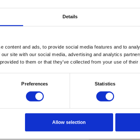
k Centrum 06). W obu
 przystanku
Novotel 01
.
Details
e content and ads, to provide social media features and to analy
 our site with our social media, advertising and analytics partn
 provided to them or that they’ve collected from your use of their
pina
ok. 10-15 min
188
(przystanek Lotnisko
Preferences
Statistics
rzymują się w pobliżu hotelu.
AXI.
Allow selection