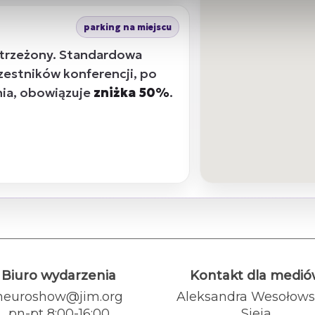
parking na miejscu
strzeżony. Standardowa
czestników konferencji, po
nia, obowiązuje
zniżka 50%
.
Biuro wydarzenia
Kontakt dla medi
neuroshow@jim.org
Aleksandra Wesołows
pn-pt 8:00-16:00
Sieja