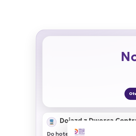
No
Ot
Dojazd z Dworca Centr
🚆
Do hotelu dojedziesz autobusam