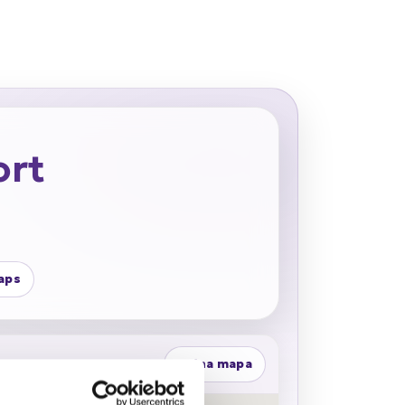
ort
aps
Pełna mapa
ort