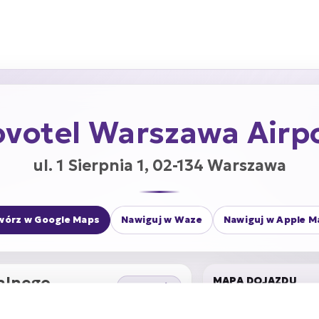
votel Warszawa Airp
ul. 1 Sierpnia 1, 02-134 Warszawa
wórz w Google Maps
Nawiguj w Waze
Nawiguj w Apple M
alnego
MAPA DOJAZDU
ok. 30 min
Novotel Warszawa Airp
i
504
(przystanek Dw.