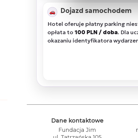
Dojazd samochodem
🚗
Hotel oferuje płatny parking nie
opłata to
100 PLN / doba
. Dla u
okazaniu identyfikatora wydarze
Dane kontaktowe
Fundacja Jim
ul. Tatrzańska 105