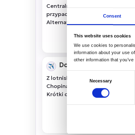
Centralny 29) oraz
175
(przystane
przypadkach najlepiej wysiąść na
Consent
Alternatywnie: TAXI.
This website uses cookies
We use cookies to personalis
information about your use of
other information that you’ve
Dojazd z Lotniska Cho
✈️
Consent
Z lotniska kursują autobusy
175
i
Necessary
Selection
Chopina - Przyloty 02), które zat
Krótki dojazd zapewnia również T