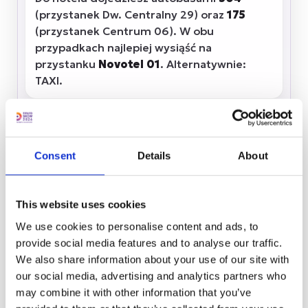
(przystanek Dw. Centralny 29) oraz
175
(przystanek Centrum 06). W obu
przypadkach najlepiej wysiąść na
przystanku
Novotel 01
. Alternatywnie:
TAXI.
Dojazd z Lotniska Chopina
✈️
Consent
Details
About
ok. 10-15 min
Z lotniska kursują autobusy
175
i
188
(przystanek Lotnisko Chopina - Przyloty
This website uses cookies
02), które zatrzymują się w pobliżu hotelu.
We use cookies to personalise content and ads, to
Krótki dojazd zapewnia również TAXI.
provide social media features and to analyse our traffic.
We also share information about your use of our site with
Dojazd samochodem
our social media, advertising and analytics partners who
🚗
may combine it with other information that you’ve
parking na miejscu