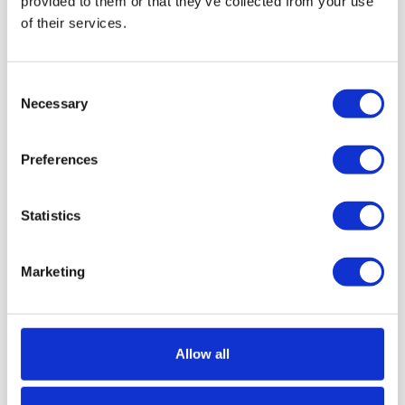
provided to them or that they’ve collected from your use
of their services.
Hotel oferuje płatny parking niestrzeżony.
Standardowa opłata to
100 PLN / doba
. Dla
uczestników konferencji, po okazaniu
Consent
identyfikatora wydarzenia, obowiązuje
Necessary
Selection
zniżka 50%
.
Preferences
MAPA DOJAZDU
Pełna mapa
Novotel Warszawa Airport
Statistics
Marketing
Allow all