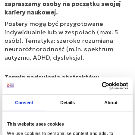
zapraszamy osoby na początku swojej
kariery naukowej.
Postery mogą być przygotowane
indywidualnie lub w zespołach (max. 5
osób). Tematyka: szeroko rozumiana
neuroróżnorodność (m.in. spektrum
autyzmu, ADHD, dysleksja).
Termin nadsyłania abstraktów:
14.07.2026
Termin nadsyłania posterów dla
zakwalifikowanych prac: 31.08.2026
Consent
Details
About
Regulamin sesji posterowej
This website uses cookies
W razie pytań prosimy o kontakt na:
We use cookies to personalise content and ads, to
posters@jim.org