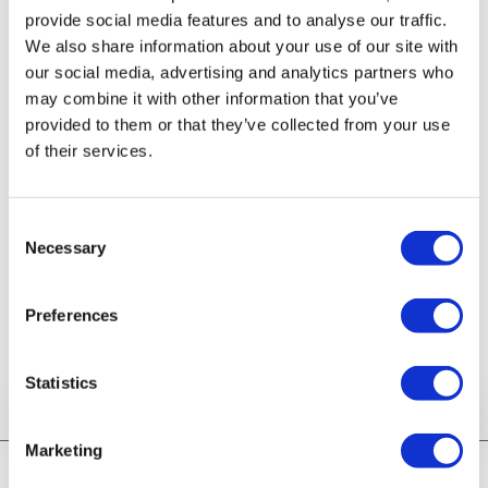
provide social media features and to analyse our traffic.
We also share information about your use of our site with
our social media, advertising and analytics partners who
Formularz abstraktów
may combine it with other information that you’ve
provided to them or that they’ve collected from your use
* Abstrakty przyjmujemy wyłącznie w języku angielskim.
of their services.
Abstrakty nie mogą zawierać imion, nazwisk ani afiliacji
autorów.
Consent
Necessary
Formularz jest nieaktywny.
Selection
Przyjmowanie zgłoszeń
zakończyło się dnia
2026-07-17
o
Preferences
godzinie
11:20
Statistics
Marketing