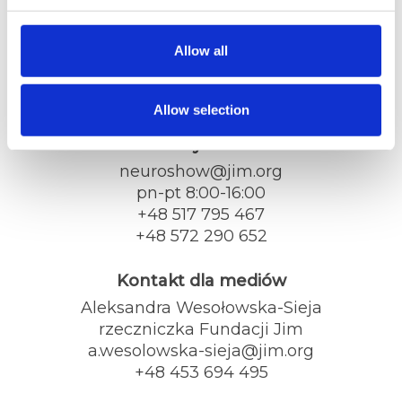
Dane kontaktowe
Fundacja Jim
Allow all
ul. Tatrzańska 105
93-279 Łódź
jim.org
Allow selection
Biuro wydarzenia
neuroshow@jim.org
pn-pt 8:00-16:00
+48 517 795 467
+48 572 290 652
Kontakt dla mediów
Aleksandra Wesołowska-Sieja
rzeczniczka Fundacji Jim
a.wesolowska-sieja@jim.org
+48 453 694 495