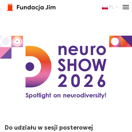
PL
To
nav
Do udziału w sesji posterowej